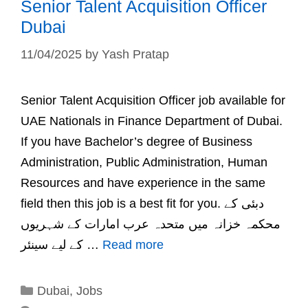
Senior Talent Acquisition Officer
Dubai
11/04/2025
by
Yash Pratap
Senior Talent Acquisition Officer job available for
UAE Nationals in Finance Department of Dubai.
If you have Bachelor’s degree of Business
Administration, Public Administration, Human
Resources and have experience in the same
field then this job is a best fit for you. دبئی کے
محکمہ خزانہ میں متحدہ عرب امارات کے شہریوں
کے لیے سینئر …
Read more
Categories
Dubai
,
Jobs