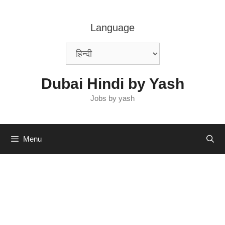
Skip
to
Language
content
Dubai Hindi by Yash
Jobs by yash
Menu