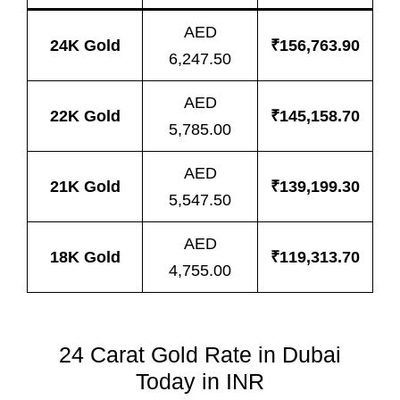
AED
24K Gold
₹156,763.90
6,247.50
AED
22K Gold
₹145,158.70
5,785.00
AED
21K Gold
₹139,199.30
5,547.50
AED
18K Gold
₹119,313.70
4,755.00
24 Carat Gold Rate in Dubai
Today in INR