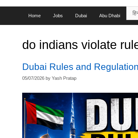
Home
Jobs
Dubai
Abu Dhabi
do indians violate rul
Dubai Rules and Regulations| 
05/07/2026
by
Yash Pratap