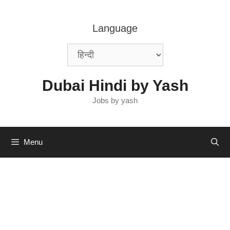
Skip
to
Language
content
Dubai Hindi by Yash
Jobs by yash
Menu