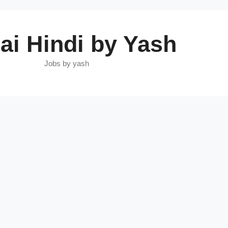
Skip
to
ai Hindi by Yash
content
Jobs by yash