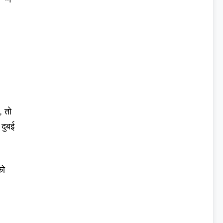
, तो
दुबई
को