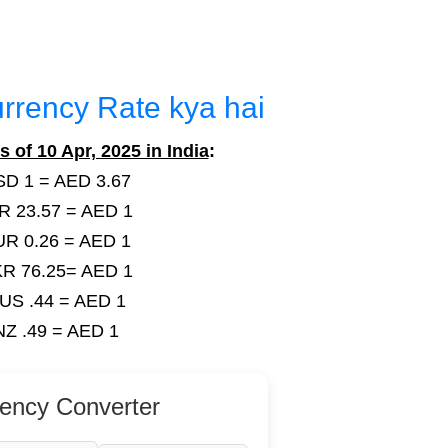
urrency Rate kya hai
s of 10 Apr, 2025 in India
:
D 1 = AED 3.67
R 23.57 = AED 1
R 0.26 = AED 1
R 76.25= AED
1
US .44 = AED 1
NZ .49 = AED 1
ency Converter