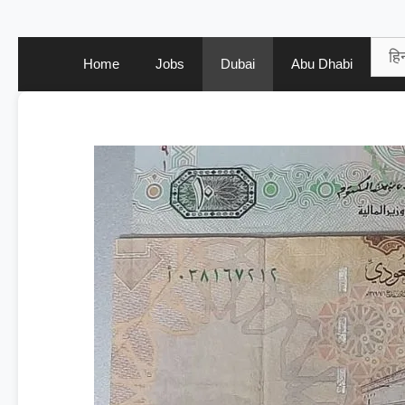
Home
Jobs
Dubai
Abu Dhabi