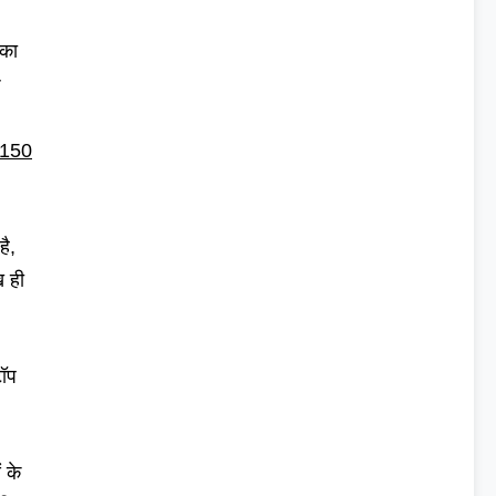
सका
r
ं 150
ै,
ख ही
टॉप
 के