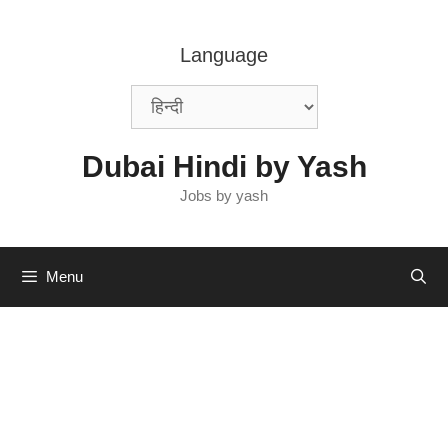
Skip
to
Language
content
Dubai Hindi by Yash
Jobs by yash
Menu