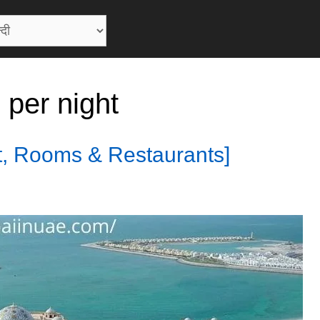
 per night
t, Rooms & Restaurants]