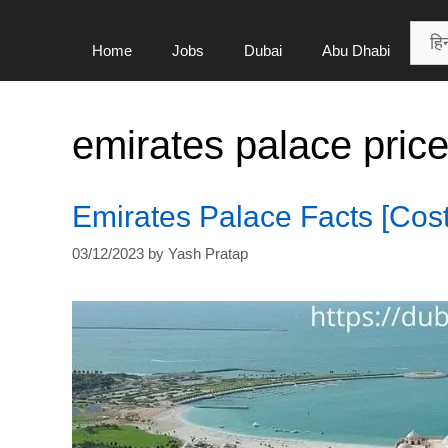
Home
Jobs
Dubai
Abu Dhabi
emirates palace price
Emirates Palace Facts [Cos
03/12/2023
by
Yash Pratap