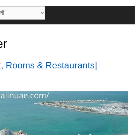
er
t, Rooms & Restaurants]