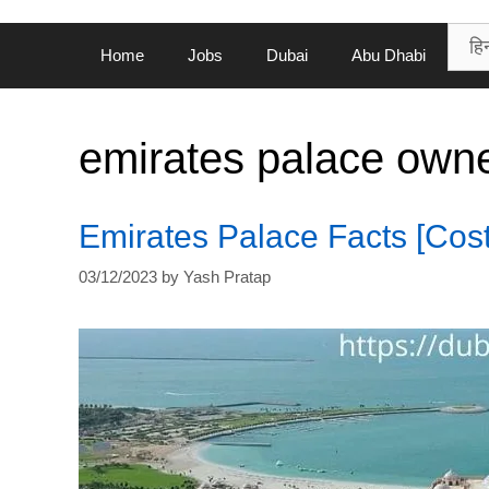
Home
Jobs
Dubai
Abu Dhabi
emirates palace own
Emirates Palace Facts [Cos
03/12/2023
by
Yash Pratap