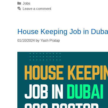
Categories
Jobs
Leave a comment
House Keeping Job in Dubai
01/10/2024
by
Yash Pratap