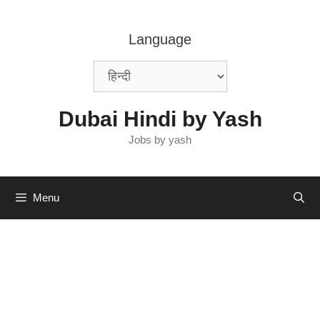
Skip
to
Language
content
Dubai Hindi by Yash
Jobs by yash
Menu