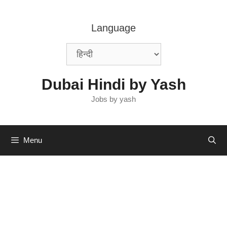
Skip
to
Language
content
Dubai Hindi by Yash
Jobs by yash
Menu