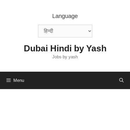
Skip
to
Language
content
Dubai Hindi by Yash
Jobs by yash
Menu