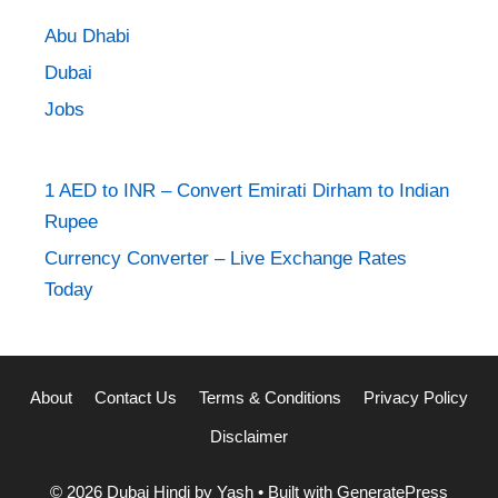
Abu Dhabi
Dubai
Jobs
1 AED to INR – Convert Emirati Dirham to Indian
Rupee
Currency Converter – Live Exchange Rates
Today
About
Contact Us
Terms & Conditions
Privacy Policy
Disclaimer
© 2026 Dubai Hindi by Yash
• Built with
GeneratePress