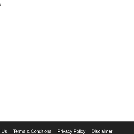
र
t Us
Terms & Conditions
Privacy Policy
Disclaimer