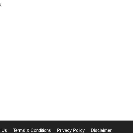
र
t Us
Terms & Conditions
Privacy Policy
Disclaimer