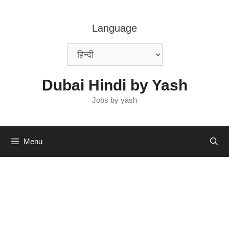
Skip
to
Language
content
Dubai Hindi by Yash
Jobs by yash
Menu